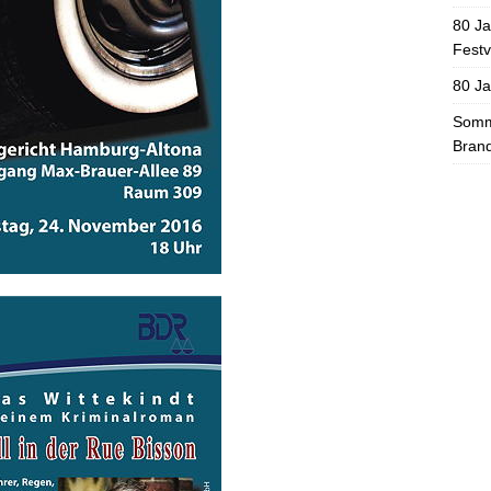
80 Ja
Festv
80 J
Somme
Brand