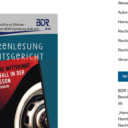
Aktue
Auto
Hanse
Recht
Recht
Recht
Veran
NE
BDR 
Besol
ab
„Hamb
Hambu
Nach