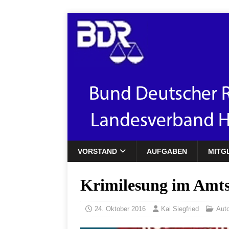
VORSTAND
AUFGABEN
MITG
Krimilesung im Amts
24. Oktober 2016
Kai Siegfried
Aut