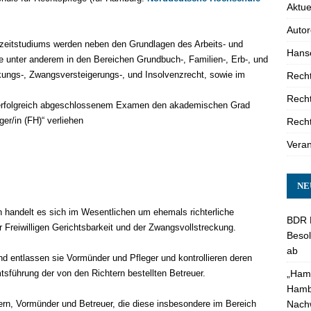
Aktue
Auto
lzeitstudiums werden neben den Grundlagen des Arbeits- und
Hanse
 unter anderem in den Bereichen Grundbuch-, Familien-, Erb-, und
ckungs-, Zwangsversteigerungs-, und Insolvenzrecht, sowie im
Recht
Recht
 erfolgreich abgeschlossenem Examen den akademischen Grad
er/in (FH)“ verliehen
Recht
Veran
NE
 handelt es sich im Wesentlichen um ehemals richterliche
BDR 
Freiwilligen Gerichtsbarkeit und der Zwangsvollstreckung.
Besol
ab
nd entlassen sie Vormünder und Pfleger und kontrollieren deren
„Hamb
mtsführung der von den Richtern bestellten Betreuer.
Hambu
Nach
rn, Vormünder und Betreuer, die diese insbesondere im Bereich