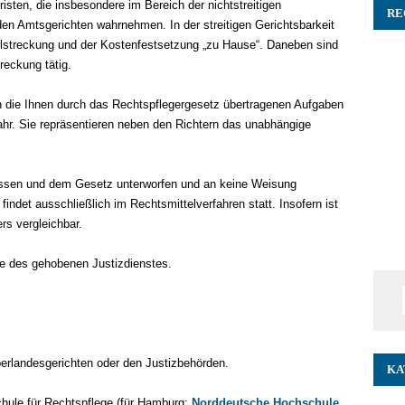
isten, die insbesondere im Bereich der nichtstreitigen
RE
 den Amtsgerichten wahrnehmen. In der streitigen Gerichtsbarkeit
llstreckung und der Kostenfestsetzung „zu Hause“. Daneben sind
reckung tätig.
 die Ihnen durch das Rechtspflegergesetz übertragenen Aufgaben
ahr. Sie repräsentieren neben den Richtern das unabhängige
issen und dem Gesetz unterworfen und an keine Weisung
indet ausschließlich im Rechtsmittelverfahren statt. Insofern ist
rs vergleichbar.
e des gehobenen Justizdienstes.
berlandesgerichten oder den Justizbehörden.
KA
chule für Rechtspflege (für Hamburg:
Norddeutsche Hochschule