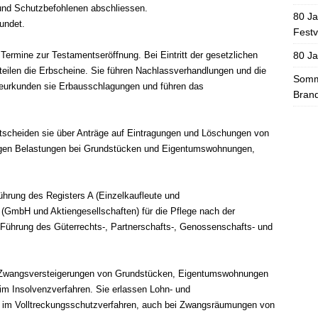
und Schutzbefohlenen abschliessen.
80 Ja
undet.
Festv
80 J
 Termine zur Testamentseröffnung. Bei Eintritt der gesetzlichen
rteilen die Erbscheine. Sie führen Nachlassverhandlungen und die
Somme
beurkunden sie Erbausschlagungen und führen das
Brand
scheiden sie über Anträge auf Eintragungen und Löschungen von
igen Belastungen bei Grundstücken und Eigentumswohnungen,
Führung des Registers A (Einzelkaufleute und
 (GmbH und Aktiengesellschaften) für die Pflege nach der
e Führung des Güterrechts-, Partnerschafts-, Genossenschafts- und
 Zwangsversteigerungen von Grundstücken, Eigentumswohnungen
 im Insolvenzverfahren. Sie erlassen Lohn- und
 im Volltreckungsschutzverfahren, auch bei Zwangsräumungen von